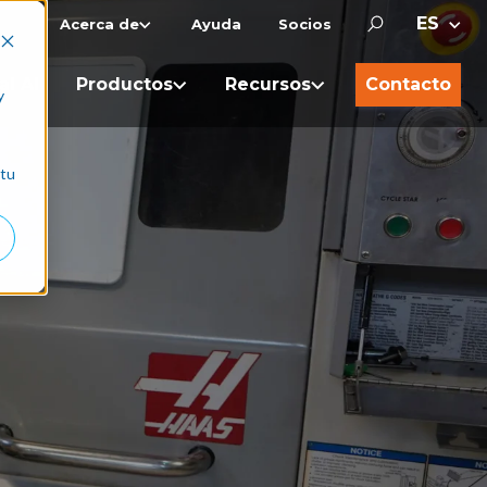
Acerca de
Ayuda
Socios
al AI
Productos
Recursos
Contacto
y
 tu