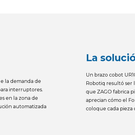
La soluci
Un brazo cobot UR10
de la demanda de
Robotiq resultó ser 
para interruptores.
que ZAGO fabrica pie
es en la zona de
aprecian cómo el Fo
lución automatizada
coloque cada pieza c