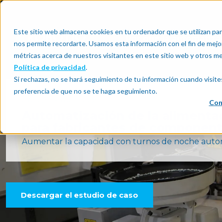
Este sitio web almacena cookies en tu ordenador que se utilizan par
Por qué la automatiza
nos permite recordarte. Usamos esta información con el fin de mejor
métricas acerca de nuestros visitantes en este sitio web y otros m
Política de privacidad
.
Si rechazas, no se hará seguimiento de tu información cuando visite
preferencia de que no se te haga seguimiento.
CASOS PRÁCTICOS
Con
Automatización de la alimenta
para fabricantes de component
Aumentar la capacidad con turnos de noche auto
Descargar el estudio de caso