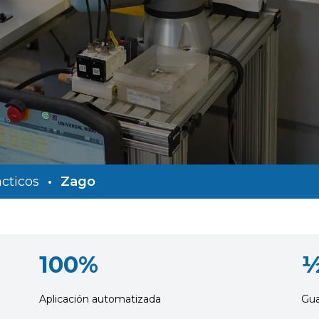
cticos
•
Zago
100%
½
Aplicación automatizada
Gua