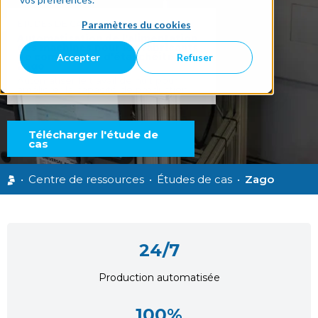
ÉTUDES DE CAS
Paramètres du cookies
Automatisation de l'alimentation
des machines pour les fabricants
Accepter
Refuser
de composants d'étanchéité |
Zago
Automatiser le travail de nuit pour
améliorer la capacité de production
Télécharger l'étude de
cas
•
Centre de ressources
•
Études de cas
•
Zago
24/7
Production automatisée
100%