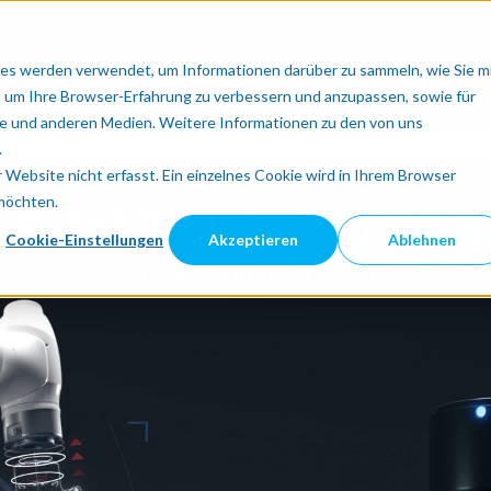
es werden verwendet, um Informationen darüber zu sammeln, wie Sie m
tisierung
Integration automatisieren
Physic
, um Ihre Browser-Erfahrung zu verbessern und anzupassen, sowie für
 und anderen Medien. Weitere Informationen zu den von uns
.
Website nicht erfasst. Ein einzelnes Cookie wird in Ihrem Browser
 möchten.
Cookie-Einstellungen
Akzeptieren
Ablehnen