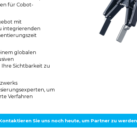
en für Cobot-
gebot mit
zu integrierenden
mentierungszeit
einem globalen
siven
hre Sichtbarkeit zu
tzwerks
isierungsexperten, um
rte Verfahren
Kontaktieren Sie uns noch heute, um Partner zu werden