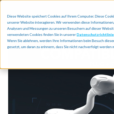
Diese Website speichert Cookies auf Ihrem Computer. Diese Cooki
Warum Automa
unserer Website interagieren. Wir verwenden diese Informationen
Analysen und Messungen zu unseren Besuchern auf dieser Website
verwendeten Cookies finden Sie in unserer
Datenschutzrichtlinie
Wenn Sie ablehnen, werden Ihre Informationen beim Besuch dieser 
gesetzt, um daran zu erinnern, dass Sie nicht nachverfolgt werden