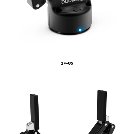
2F-85