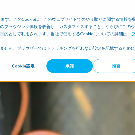
します。このCookieは、このウェブサイトでのやり取りに関する情報を
なぜ自動化するのか
統合の自動化
が実現するフィジ
のブラウジング体験を改善し、カスタマイズすること、ならびにこのウ
的として利用されます。当社で使用するCookieについての詳細は、
ません。ブラウザーではトラッキングを行わない設定を記憶するために
Cookie設定
承諾
拒否