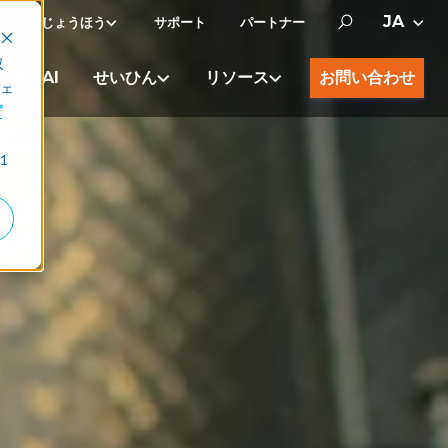
かいしゃじょうほう
サポート
パートナー
収
カルAI
せいひん
リソース
お問い合わせ
ェ
プ
1