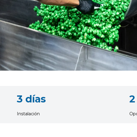
3 días
2
Instalación
Opc