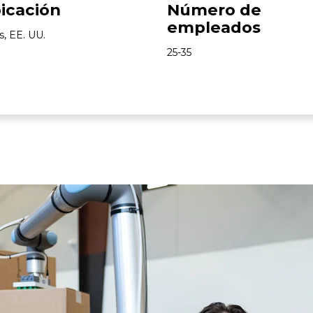
icación
Número de
empleados
s, EE. UU.
25-35