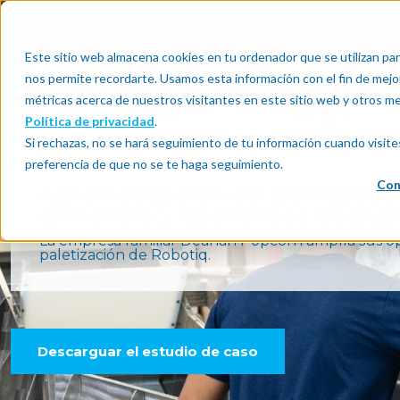
Este sitio web almacena cookies en tu ordenador que se utilizan par
Por qué la automatiza
nos permite recordarte. Usamos esta información con el fin de mejor
métricas acerca de nuestros visitantes en este sitio web y otros m
Política de privacidad
.
Si rechazas, no se hará seguimiento de tu información cuando visite
preferencia de que no se te haga seguimiento.
ESTUDIOS DE CASO
Con
Automatización del paletizado 
alimentos y aperitivos | Dean
La empresa familiar Deanan Popcorn amplía sus op
paletización de Robotiq.
Descarguar el estudio de caso