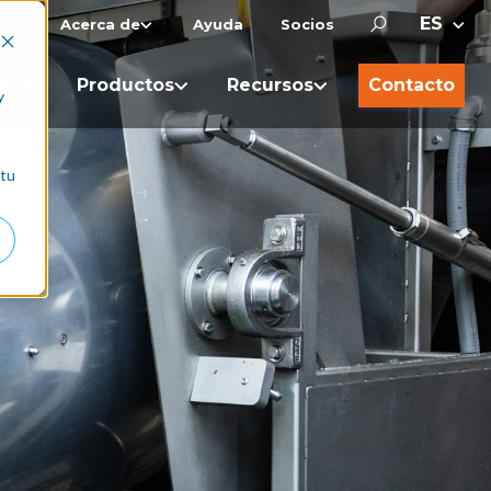
Acerca de
Ayuda
Socios
al AI
Productos
Recursos
Contacto
y
 tu