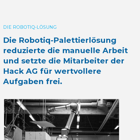
DIE ROBOTIQ-LÖSUNG
Die Robotiq-Palettierlösung
reduzierte die manuelle Arbeit
und setzte die Mitarbeiter der
Hack AG für wertvollere
Aufgaben frei.