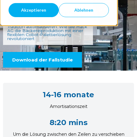
FALLSTUDIEN
Akzeptieren
Ablehnen
Palettierautomatisierung für
Hersteller von Backwaren | Hack
AG
Tradition automatisieren: Wie die Hack
AG die Bäckereiproduktion mit einer
flexiblen Cobot-Palettierlösung
revolutioniert
Download der Fallstudie
14-16 monate
Amortisationszeit
8:20 mins
Um die Lösung zwischen den Zeilen zu verschieben