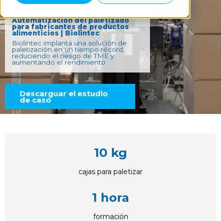
ESTUDIOS DE CASO
Automatización del paletizado
para fabricantes de productos
alimenticios | Biolintec
Biolintec implanta una solución de
paletización en un tiempo récord,
reduciendo el riesgo de TME y
aumentando el rendimiento
Descarguar el estudio
de caso
10 kg
cajas para paletizar
1 hora
formación