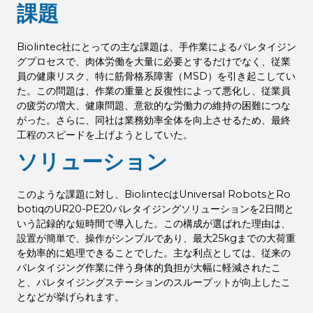
課題
Biolintec社にとっての主な課題は、手作業によるパレタイジン
グプロセスで、肉体労働を大量に必要とするだけでなく、従業
員の健康リスク、特に筋骨格系障害（MSD）を引き起こしてい
た。この問題は、作業の重量と反復性によって悪化し、従業員
の疲労の増大、健康問題、意欲的な労働力の維持の困難につな
がった。さらに、同社は業務効率全体を向上させるため、最終
工程のスピードを上げようとしていた。
ソリューション
このような課題に対し、BiolintecはUniversal RobotsとRo
botiqのUR20-PE20パレタイジングソリューションを2日間と
いう記録的な短時間で導入した。この構成が選ばれた理由は、
設置が簡単で、操作がシンプルであり、最大25kgまでの大荷重
を効率的に処理できることでした。主な利点としては、従来の
パレタイジング作業に伴う身体的負担が大幅に軽減されたこ
と、パレタイジングステーションのスループットが向上したこ
となどが挙げられます。