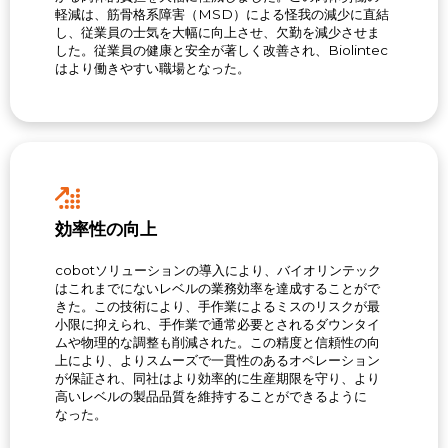
軽減は、筋骨格系障害（MSD）による怪我の減少に直結
し、従業員の士気を大幅に向上させ、欠勤を減少させま
した。従業員の健康と安全が著しく改善され、Biolintec
はより働きやすい職場となった。
効率性の向上
cobotソリューションの導入により、バイオリンテック
はこれまでにないレベルの業務効率を達成することがで
きた。この技術により、手作業によるミスのリスクが最
小限に抑えられ、手作業で通常必要とされるダウンタイ
ムや物理的な調整も削減された。この精度と信頼性の向
上により、よりスムーズで一貫性のあるオペレーション
が保証され、同社はより効率的に生産期限を守り、より
高いレベルの製品品質を維持することができるように
なった。