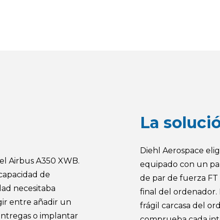
La soluci
Diehl Aerospace eli
a el Airbus A350 XWB.
equipado con un par
 capacidad de
de par de fuerza FT
dad necesitaba
final del ordenador. 
ir entre añadir un
frágil carcasa del 
entregas o implantar
comprueba cada inter