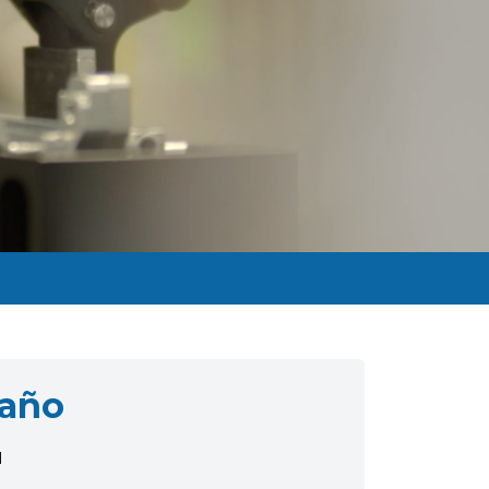
 año
I