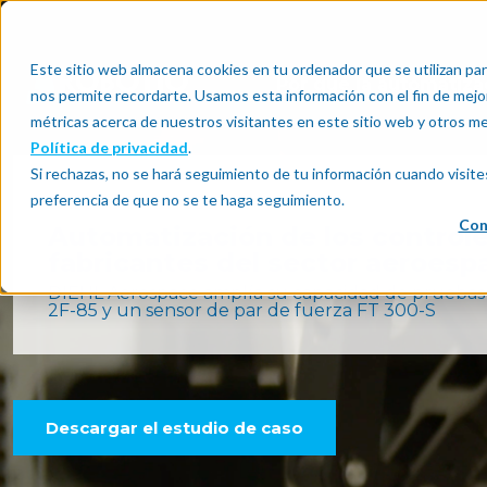
Este sitio web almacena cookies en tu ordenador que se utilizan par
Por qué la automatiza
nos permite recordarte. Usamos esta información con el fin de mejor
métricas acerca de nuestros visitantes en este sitio web y otros m
Política de privacidad
.
Si rechazas, no se hará seguimiento de tu información cuando visite
preferencia de que no se te haga seguimiento.
CASOS PRÁCTICOS
Con
Automatización de los controle
fabricantes del sector aeroespa
DIEHL Aerospace amplía su capacidad de pruebas 
2F-85 y un sensor de par de fuerza FT 300-S
Descargar el estudio de caso