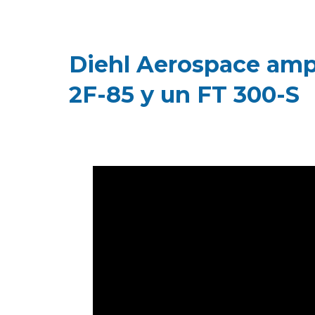
Diehl Aerospace ampl
2F-85 y un FT 300-S