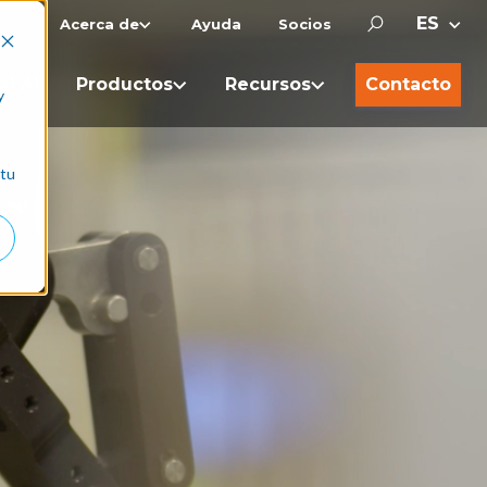
Acerca de
Ayuda
Socios
al AI
Productos
Recursos
Contacto
y
 tu