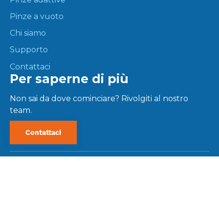
Pinze a vuoto
Chi siamo
Supporto
Contattaci
Per saperne di più
Non sai da dove cominciare? Rivolgiti al nostro
team.
Contattaci
@
2026 Tutti i diritti riservati.
FAQ
Politica sulla privacy
Anti-corruzione
Condizioni di utilizzo