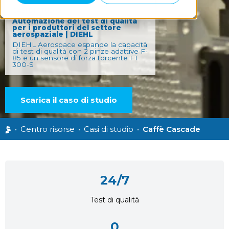
CASI DI STUDIO
Automazione dei test di qualità
per i produttori del settore
aerospaziale | DIEHL
DIEHL Aerospace espande la capacità
di test di qualità con 2 pinze adattive F-
85 e un sensore di forza torcente FT
300-S
Scarica il caso di studio
•
Centro risorse
•
Casi di studio
•
Caffè Cascade
24/7
Test di qualità
0