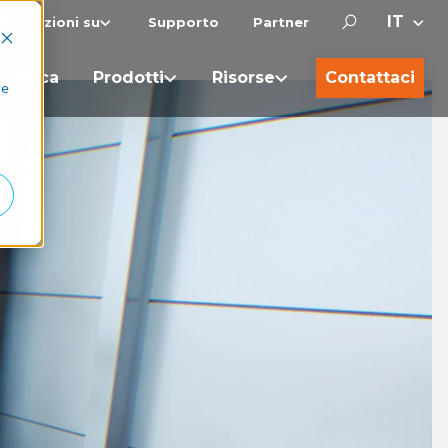
nformazioni su
Supporto
Partner
I fisica
Prodotti
Risorse
Contattaci
he