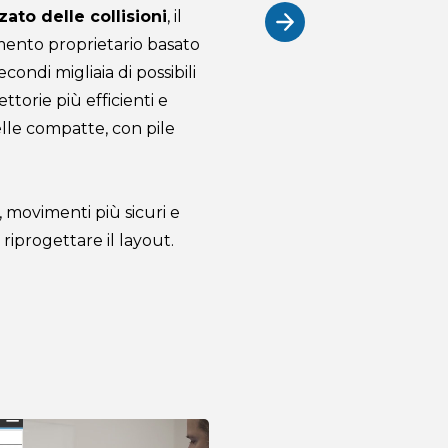
ato delle collisioni
, il
mento proprietario basato
condi migliaia di possibili
ttorie più efficienti e
celle compatte, con pile
i, movimenti più sicuri e
 riprogettare il layout.
Progettato 