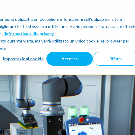
I
gono utilizzati per raccogliere informazioni sull'utilizzo del sito e
'automazione
Automazione dell’integrazione
A
liorare il sito stesso e a offrire un servizio personalizzato, sia sul sito c
re
l'informativa sulla privacy
.
nto durante visita, ma verrà utilizzato un unico cookie nel browser per
one.
Impostazioni cookie
Accetta
Rifiuta