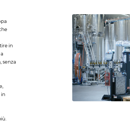
ppa
nche
ire in
da
a, senza
e,
 in
iù.