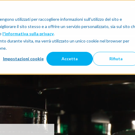
I
gono utilizzati per raccogliere informazioni sull'utilizzo del sito e
'automazione
Automazione dell’integrazione
A
liorare il sito stesso e a offrire un servizio personalizzato, sia sul sito c
re
l'informativa sulla privacy
.
nto durante visita, ma verrà utilizzato un unico cookie nel browser per
one.
Impostazioni cookie
Accetta
Rifiuta