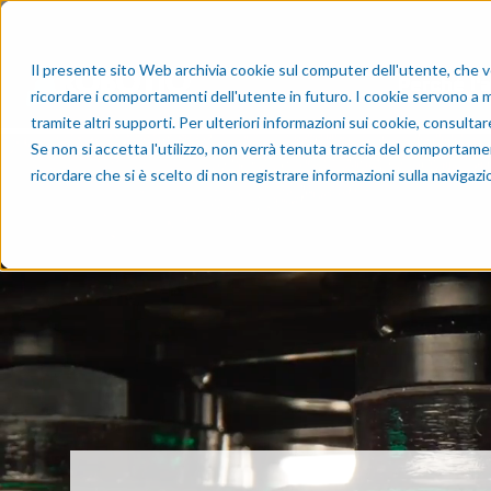
Il presente sito Web archivia cookie sul computer dell'utente, che ven
Perché l
ricordare i comportamenti dell'utente in futuro. I cookie servono a mig
tramite altri supporti. Per ulteriori informazioni sui cookie, consulta
Se non si accetta l'utilizzo, non verrà tenuta traccia del comportame
ricordare che si è scelto di non registrare informazioni sulla navigazi