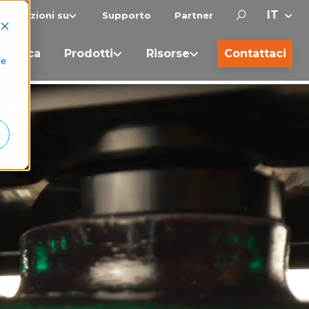
nformazioni su
Supporto
Partner
I fisica
Prodotti
Risorse
Contattaci
he