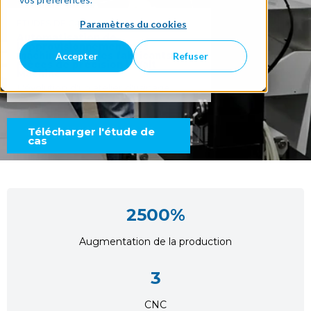
ÉTUDES DE CAS
Paramètres du cookies
Automatisation de
l'approvisionnement des
Accepter
Refuser
machines pour les fabricants de
pièces de précision | Walt
Machine
L'évolution d'un atelier d'usinage
Télécharger l'étude de
cas
2500%
Augmentation de la production
3
CNC