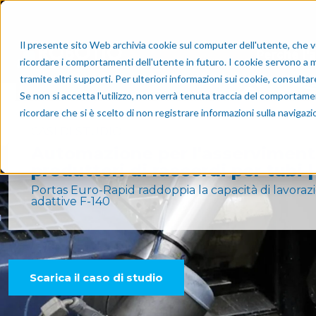
Il presente sito Web archivia cookie sul computer dell'utente, che ven
Perché l
ricordare i comportamenti dell'utente in futuro. I cookie servono a mig
tramite altri supporti. Per ulteriori informazioni sui cookie, consulta
Se non si accetta l'utilizzo, non verrà tenuta traccia del comportame
ricordare che si è scelto di non registrare informazioni sulla navigazi
CASI DI STUDIO
Automazione per l'asserviment
produttori di raccordi per tubi 
Portas Euro-Rapid raddoppia la capacità di lavora
adattive F-140
Scarica il caso di studio