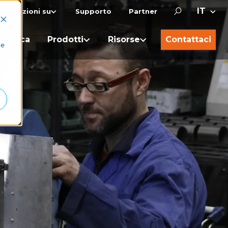
nformazioni su
Supporto
Partner
I fisica
Prodotti
Risorse
Contattaci
he