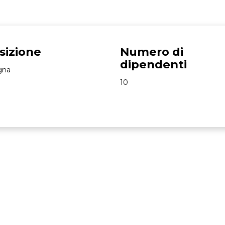
sizione
Numero di
dipendenti
gna
10