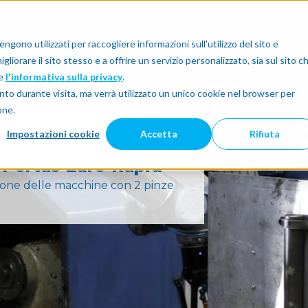
I
gono utilizzati per raccogliere informazioni sull'utilizzo del sito e
'automazione
Automazione dell’integrazione
A
liorare il sito stesso e a offrire un servizio personalizzato, sia sul sito c
re
l'informativa sulla privacy
.
nto durante visita, ma verrà utilizzato un unico cookie nel browser per
one.
Impostazioni cookie
Accetta
Rifiuta
o delle macchine nei
| Portas Euro-Rapid
zione delle macchine con 2 pinze