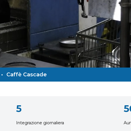
•
Caffè Cascade
5
5
Integrazione giornaliera
Aum