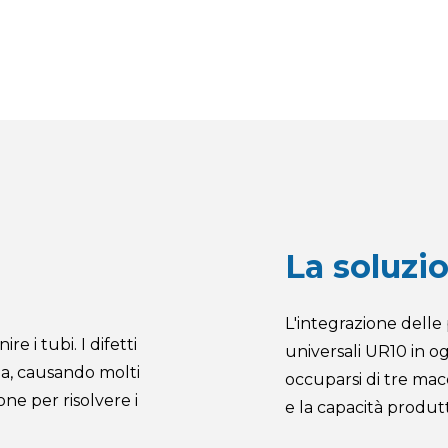
La soluzi
L'integrazione delle
 i tubi. I difetti
universali UR10 in 
na, causando molti
occuparsi di tre ma
one per risolvere i
e la capacità produt