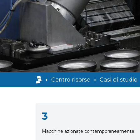
•
Centro risorse
•
Casi di studio
3
Macchine azionate contemporaneamente