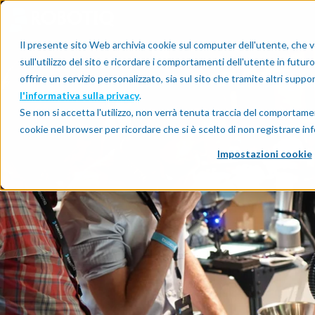
Il presente sito Web archivia cookie sul computer dell'utente, che v
sull'utilizzo del sito e ricordare i comportamenti dell'utente in futuro
offrire un servizio personalizzato, sia sul sito che tramite altri suppo
l'informativa sulla privacy
.
Se non si accetta l'utilizzo, non verrà tenuta traccia del comportame
cookie nel browser per ricordare che si è scelto di non registrare inf
Impostazioni cookie