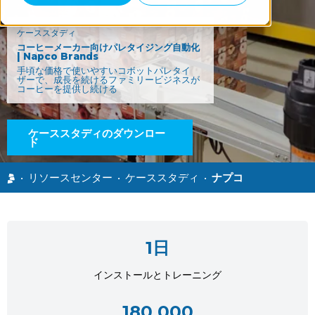
ケーススタディ
コーヒーメーカー向けパレタイジング自動化
| Napco Brands
手頃な価格で使いやすいコボットパレタイ
ザーで、成長を続けるファミリービジネスが
コーヒーを提供し続ける
ケーススタディのダウンロー
ド
•
リソースセンター
•
ケーススタディ
•
ナプコ
1日
インストールとトレーニング
180 000