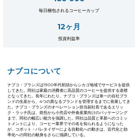
毎日梱包されるコーヒーカップ
12ヶ月
投資利益率
ナプコについて
ナプコ・ブランズは1900年代初頭からシカゴ地域でサービスを提供
してきた。同社は家庭の消費者に高品質のコーヒーを提供する道標
となってきた。長年にわたり、ナプコ・ブランズは単一の自社ブラ
ンドの生産から、4つの異なるブランドを管理するまでに発展してき
た。ナプコ・ブランズのオペレーション担当副社長であるエリッ
ク・ラッチ氏は、焙煎から小売店や外食産業向けのパッケージング
まで、同社の幅広い能力を強調した。同社は品質と革新へのコミッ
トメントにより、コーヒー業界でその名を知られるようになった
が、コボット・パレタイザーによる自動化への動きは、近代化と効
率化への同社の献身をさらに強調している。